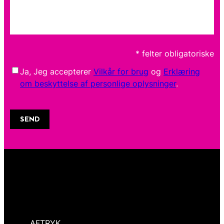
* felter obligatoriske
Ja, Jeg accepterer
Vilkår for brug
og
Erklæring
om beskyttelse af personlige oplysninger
.
Email address
SEND
AFTRYK