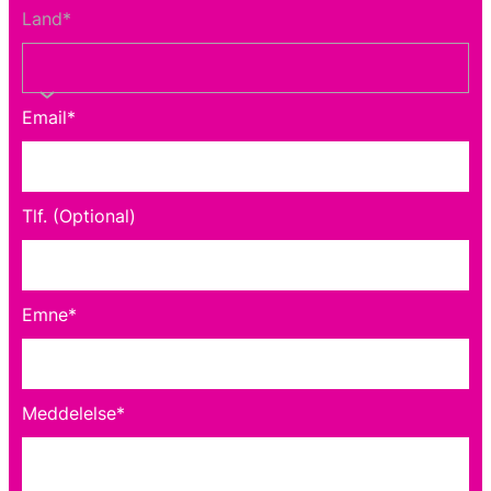
Land*
Email*
Tlf. (Optional)
Emne*
Meddelelse*